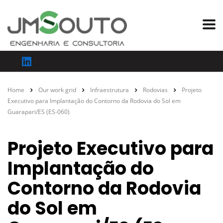
Home
Our work grid
Infraestrutura
Rodovias
Projeto
Executivo para Implantação do Contorno da Rodovia do Sol em
Guarapari/ES (ES-060)
Projeto Executivo para
Implantação do
Contorno da Rodovia
do Sol em