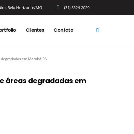
rdim, Belo Horizonte/MG
(31) 3524-2020
ortfolio
Clientes
Contato
eas degradadas em Marabá-PA
 de áreas degradadas em