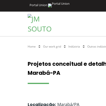
Portal Union
Home
Our work grid
Indústria
Outras indúst
Projetos conceitual e deta
Marabá-PA
Localização:
Marabá/PA