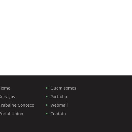
Home
Quem somos
Serviços
Portfolio
Trabalhe Conosco
Webmail
Portal Union
Contato