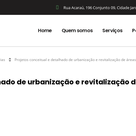
Rua Acaraú, 196 Conjunto 09, Cidade Ja
Home
Quem somos
Serviços
P
rias
Projetos conceitual e detalhado de urbanização e revitalização de ár
lhado de urbanização e revitalização